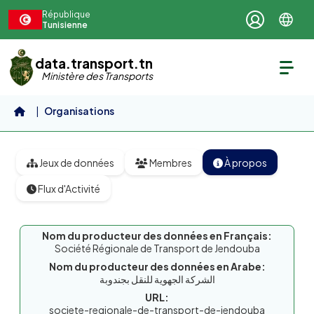
Aller au contenu principal
République
Tunisienne
data.transport.tn
Ministère des Transports
Organisations
Société Régionale de Transport...
Jeux de données
Membres
À propos
Flux d'Activité
Nom du producteur des données en Français:
Société Régionale de Transport de Jendouba
Nom du producteur des données en Arabe:
الشركة الجهوية للنقل بجندوبة
URL:
societe-regionale-de-transport-de-jendouba