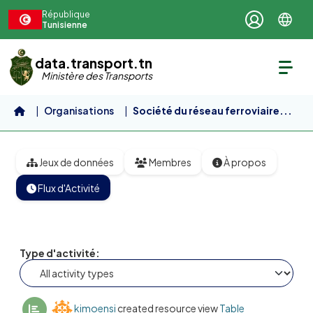
Aller au contenu principal
République
Tunisienne
data.transport.tn
Ministère des Transports
Organisations
Société du réseau ferroviaire...
Jeux de données
Membres
À propos
Flux d'Activité
Type d'activité
kimoensi
created resource view
Table