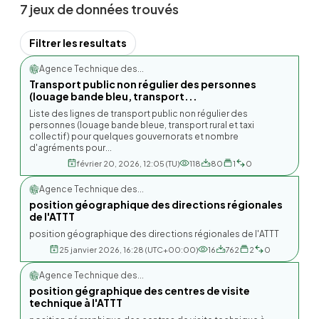
7 jeux de données trouvés
Filtrer les resultats
Agence Technique des...
Transport public non régulier des personnes
(louage bande bleu, transport...
Liste des lignes de transport public non régulier des
personnes (louage bande bleue, transport rural et taxi
collectif) pour quelques gouvernorats et nombre
d'agréments pour...
février 20, 2026, 12:05 (TU)
118
80
1
0
Agence Technique des...
position géographique des directions régionales
de l'ATTT
position géographique des directions régionales de l'ATTT
25 janvier 2026, 16:28 (UTC+00:00)
16
762
2
0
Agence Technique des...
position gégraphique des centres de visite
technique à l'ATTT