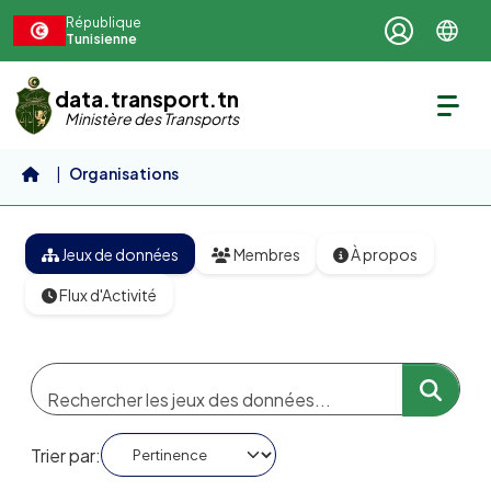
Aller au contenu principal
République
Tunisienne
data.transport.tn
Ministère des Transports
Organisations
Agence Technique des Transports...
Jeux de données
Membres
À propos
Flux d'Activité
Trier par