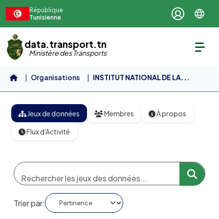
Aller au contenu principal
République
Tunisienne
data.transport.tn
Ministère des Transports
Organisations
INSTITUT NATIONAL DE LA...
Jeux de données
Membres
À propos
Flux d'Activité
Trier par