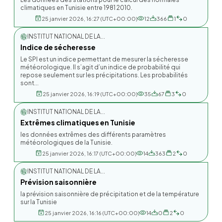
climatiques en Tunisie entre 1981 2010.
25 janvier 2026, 16:27 (UTC+00:00)
12
366
1
0
INSTITUT NATIONAL DE LA...
Indice de sécheresse
Le SPI est un indice permettant de mesurer la sécheresse
météorologique. Il s’agit d’un indice de probabilité qui
repose seulement sur les précipitations. Les probabilités
sont...
25 janvier 2026, 16:19 (UTC+00:00)
35
67
3
0
INSTITUT NATIONAL DE LA...
Extrêmes climatiques en Tunisie
les données extrêmes des différents paramètres
météorologiques de la Tunisie.
25 janvier 2026, 16:17 (UTC+00:00)
14
363
2
0
INSTITUT NATIONAL DE LA...
Prévision saisonnière
la prévision saisonnière de précipitation et de la température
sur la Tunisie
25 janvier 2026, 16:16 (UTC+00:00)
14
0
2
0