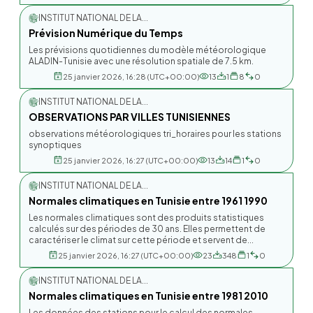
INSTITUT NATIONAL DE LA...
Prévision Numérique du Temps
Les prévisions quotidiennes du modèle météorologique
ALADIN-Tunisie avec une résolution spatiale de 7.5 km.
25 janvier 2026, 16:28 (UTC+00:00)
13
1
8
0
INSTITUT NATIONAL DE LA...
OBSERVATIONS PAR VILLES TUNISIENNES
observations météorologiques tri_horaires pour les stations
synoptiques
25 janvier 2026, 16:27 (UTC+00:00)
13
14
1
0
INSTITUT NATIONAL DE LA...
Normales climatiques en Tunisie entre 1961 1990
Les normales climatiques sont des produits statistiques
calculés sur des périodes de 30 ans. Elles permettent de
caractériser le climat sur cette période et servent de...
25 janvier 2026, 16:27 (UTC+00:00)
23
348
1
0
INSTITUT NATIONAL DE LA...
Normales climatiques en Tunisie entre 1981 2010
Les données des stations pour le calcul des normales