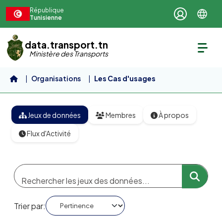
Aller au contenu principal
République
Tunisienne
data.transport.tn
Ministère des Transports
Organisations
Les Cas d'usages
Jeux de données
Membres
À propos
Flux d'Activité
Trier par