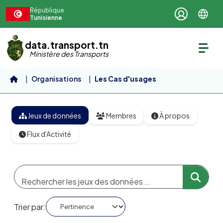
Aller au contenu principal
République
Tunisienne
data.transport.tn
Ministère des Transports
Organisations
Les Cas d'usages
Jeux de données
Membres
À propos
Flux d'Activité
Trier par