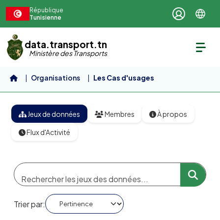
Aller au contenu principal
République
Tunisienne
data.transport.tn
Ministère des Transports
Organisations
Les Cas d'usages
Jeux de données
Membres
À propos
Flux d'Activité
Trier par