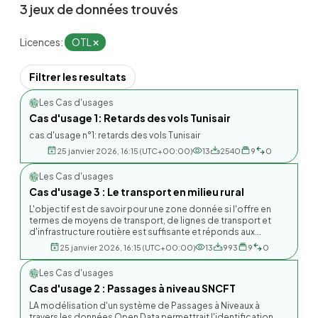
3 jeux de données trouvés
Licences:
OTL
Filtrer les resultats
Les Cas d'usages
Cas d'usage 1: Retards des vols Tunisair
cas d'usage n°1: retards des vols Tunisair
25 janvier 2026, 16:15 (UTC+00:00)
13
2540
9
0
Les Cas d'usages
Cas d'usage 3 : Le transport en milieu rural
L'objectif est de savoir pour une zone donnée si l'offre en
termes de moyens de transport, de lignes de transport et
d'infrastructure routière est suffisante et réponds aux...
25 janvier 2026, 16:15 (UTC+00:00)
13
993
9
0
Les Cas d'usages
Cas d'usage 2 : Passages à niveau SNCFT
LA modélisation d'un système de Passages à Niveaux à
travers les données Open Data permettrait l'identification