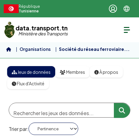
Aller au contenu principal
République
Tunisienne
data.transport.tn
Ministère des Transports
Organisations
Société du réseau ferroviaire...
Jeux de données
Membres
À propos
Flux d'Activité
Trier par