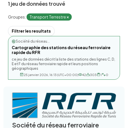
1 jeu de données trouvé
Groupes:
Transport Terrestre
Filtrer les resultats
Société du réseau...
Cartographie des stations du réseau ferroviaire
rapide du RFR
ce jeu de données décrit la liste des stations des lignes C, D,
E et F du réseau ferroviaire rapide et leurs positions
géographiques
25 janvier 2026, 16:13 (UTC+00:00)
42
303
1
0
Société du réseau ferroviaire