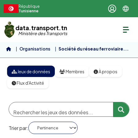
Aller au contenu principal
République
Tunisienne
data.transport.tn
Ministère des Transports
Organisations
Société du réseau ferroviaire...
Jeux de données
Membres
À propos
Flux d'Activité
Trier par