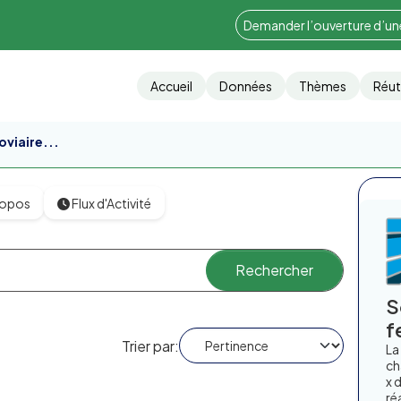
Demander l’ouverture d’u
Accueil
Données
Thèmes
Réut
oviaire...
ropos
Flux d'Activité
S
f
Trier par
La
ch
x 
ré