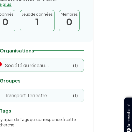
re plus
bonnés
Jeux de données
Membres
0
1
0
Organisations
Société du réseau...
1
Groupes
Transport Terrestre
1
Accessibilité
Tags
 n'y a pas de Tags qui corresponde à cette
cherche