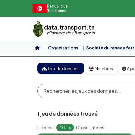
Aller au contenu principal
République
Tunisienne
data.transport.tn
Ministère des Transports
Organisations
Société du réseau ferr
Jeux de données
Membres
À p
1 jeu de données trouvé
Licences:
OTL
Organisations: