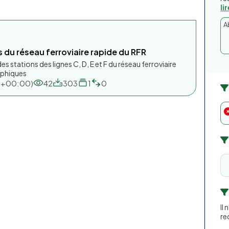
li
A
 du réseau ferroviaire rapide du RFR
des stations des lignes C, D, E et F du réseau ferroviaire
aphiques
TC+00:00)
42
303
1
0
Il
re