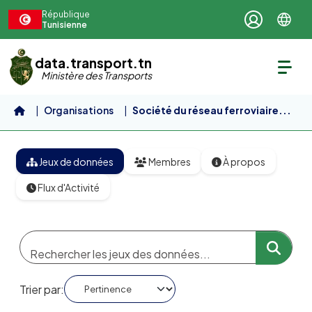
Aller au contenu principal
République
Tunisienne
data.transport.tn
Ministère des Transports
Organisations
Société du réseau ferroviaire...
Jeux de données
Membres
À propos
Flux d'Activité
Trier par