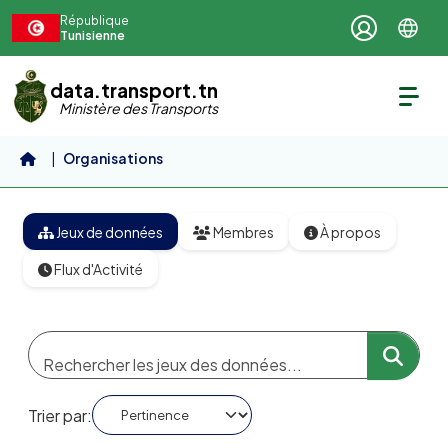
Aller au contenu principal
République
Tunisienne
data.transport.tn
Ministère des Transports
Organisations
Société Régionale de Transport...
Jeux de données
Membres
À propos
Flux d'Activité
Trier par