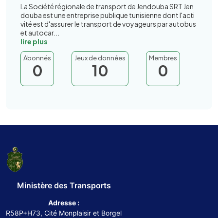
La Société régionale de transport de Jendouba SRT Jen
douba est une entreprise publique tunisienne dont l'acti
vité est d'assurer le transport de voyageurs par autobus
et autocar...
lire plus
Abonnés
Jeux de données
Membres
0
10
0
Ministère des Transports
Adresse :
R58P+H73, Cité Monplaisir et Borgel