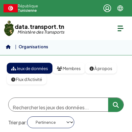
Aller au contenu principal
République
Tunisienne
data.transport.tn
Ministère des Transports
Organisations
Société Régionale de Transport...
Jeux de données
Membres
À propos
Flux d'Activité
Trier par