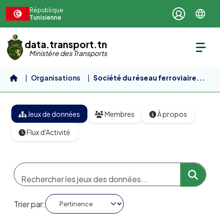
Aller au contenu principal
République
Tunisienne
data.transport.tn
Ministère des Transports
Organisations
Société du réseau ferroviaire...
Jeux de données
Membres
À propos
Flux d'Activité
Trier par